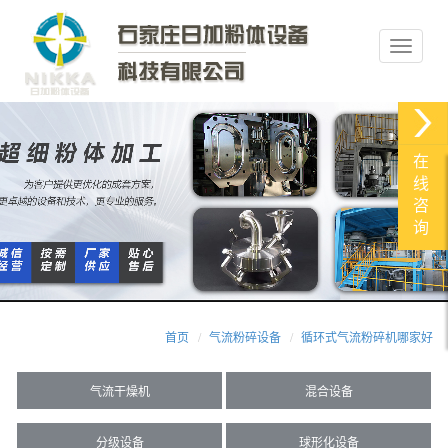
在
线
咨
询
首页
气流粉碎设备
循环式气流粉碎机哪家好
气流干燥机
混合设备
分级设备
球形化设备