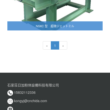
NSKC 型 超微ジェットミル
«
1
»
石家荘日加粉体設備科技有限公司
15832112336
kongyj@cnchida.com