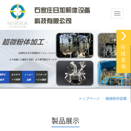
在
线
咨
询
トップページ
機械粉砕設備
‌製品展示